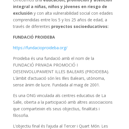
integral a niñas, niños y jóvenes
en riesgo de
exclusión
y con alta vulnerabilidad social con edades
comprendidas entre los 5 y los 25 años de edad, a
través de diferentes
proyectos socioeducativos:
FUNDACIÓ PROIDEBA
https://fundacioproideba.org/
Proideba és una fundació amb el nom de la
FUNDACIÓ PRIVADA PROMOCIÓ I
DESENVOLUPAMENT ILLES BALEARS (PROIDEBA).
L’àmbit d’actuació són les Illes Balears, utònoma,
sense ànim de lucre. Fundada al maig de 2001.
Es una ONG vinculada als centres educatius de La
Salle, oberta a la participació amb altres associacions
que comparteixin els seus objectius, finalitats i
filosofia.
L’objectiu final és l’ajuda al Tercer i Quart Món. Les