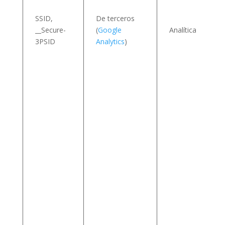
SSID,
De terceros
s
__Secure-
(
Google
Analítica
3PSID
Analytics
)
v
i