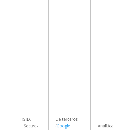
(
l
v
I
HSID,
De terceros
__Secure-
(
Google
Analítica