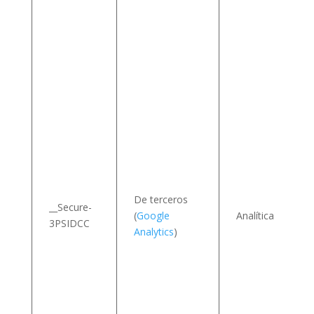
l
v
I
De terceros
__Secure-
(
Google
Analítica
3PSIDCC
Analytics
)
s