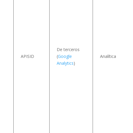
I
De terceros
APISID
(
Google
Analítica
Analytics
)
s
v