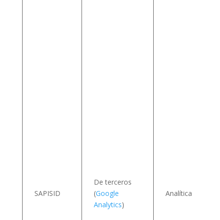
(
l
v
I
De terceros
SAPISID
(
Google
Analítica
Analytics
)
s