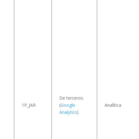
l
v
I
De terceros
1P_JAR
(
Google
Analítica
Analytics
)
s