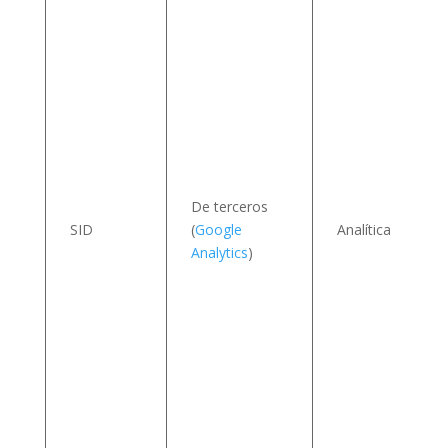
v
I
De terceros
SID
(
Google
Analítica
Analytics
)
s
v