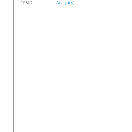
1PSID
Analytics
)
s
v
i