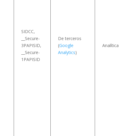
I
SIDCC,
__Secure-
De terceros
3PAPISID,
(
Google
Analítica
__Secure-
Analytics
)
s
1PAPISID
v
i