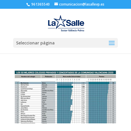
961365540
comunicacion@lasallevp.es
Seleccionar página