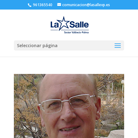
961365540
comunicacion@lasallevp.es
Seleccionar página