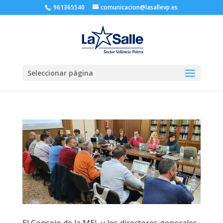
961365540
comunicacion@lasallevp.es
Seleccionar página
El Consejo de la MEL y los directores generales