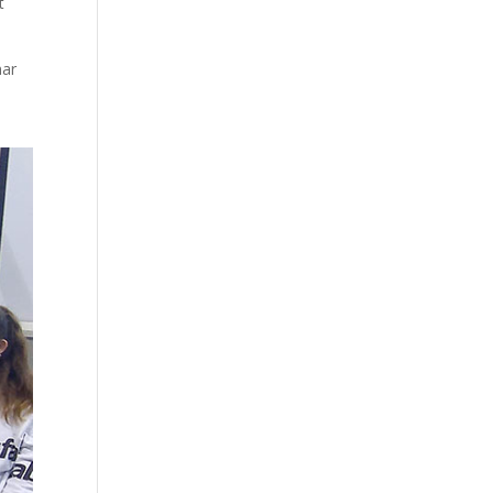
t
nar