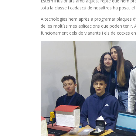
Estem il·lusionats amb aquest repte que hem prep
tota la classe i cadascú de nosaltres ha posat el m
A tecnologies hem après a programar plaques d’
de les moltíssimes aplicacions que poden tenir. A
funcionament dels de vianants i els de cotxes e