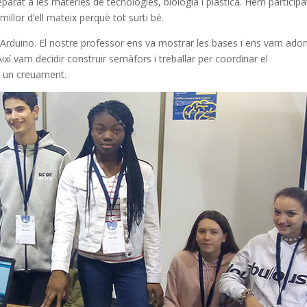
arat a les matèries de tecnologies, biologia i plàstica. Hem participa
illor d’ell mateix perquè tot surti bé.
Arduino. El nostre professor ens va mostrar les bases i ens vam ado
ixí vam decidir construir semàfors i treballar per coordinar el
n un creuament.