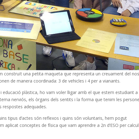
hem construït una petita maqueta que representa un creuament del nos
onen de manera coordinada: 3 de vehicles i 4 per a vianants.
 i educació plàstica, ho vam voler lligar amb el que estem estudiant a
stema nerviós, els òrgans dels sentits i la forma que tenim les person
les respostes adequades.
ns tipus d’actes són reflexos i quins són voluntaris, hem pogut
m aplicat conceptes de física que vam aprendre a 2n d’ESO per calcul