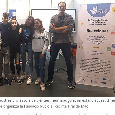
nostres professors de ciències, hem inaugurat un estand aquest dim
que organitza la Fundació Rubió al Recinte Firal de Maó.