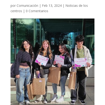
por
Comunicación
|
Feb 13, 2024
|
Noticias de los
centros
|
0 Comentarios