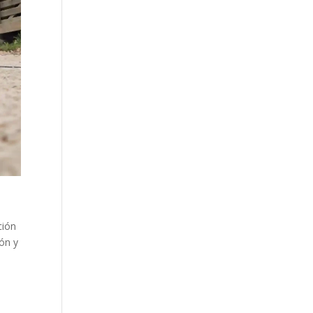
ción
ón y