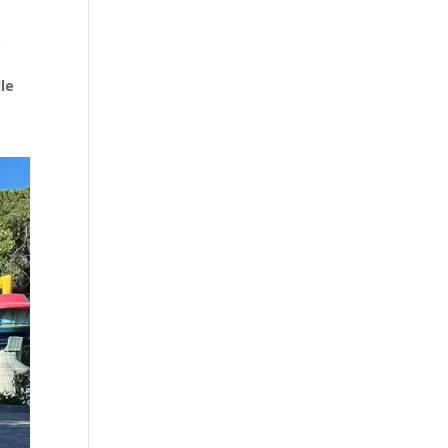
o
le
n