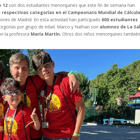
e 12
son dos estudiantes menorquines que este fin de semana han
s respectivas categorías en el Campeonato Mundial de Cálcul
ones de Madrid. En esta actividad han participado
600 estudiantes
ategorías por grupo de edad. Marco y Nathan son
alumnos de La Sal
on la profesora
María Martín.
Otros dos niños menorquines tambié