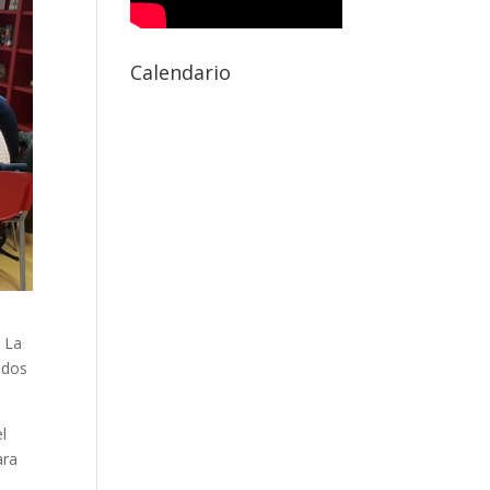
Calendario
s La
ados
el
ara
s