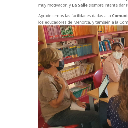
muy motivador, y
La Salle
siempre intenta dar r
Agradecemos las facilidades dadas a la
Comunid
los educadores de Menorca, y también a la Comu