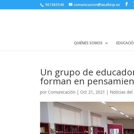
961365540
comunicacion@lasallevp.es
QUIÉNES SOMOS
EDUCACIÓ
Un grupo de educadore
forman en pensamient
por
Comunicación
|
Oct 21, 2021
|
Noticias del