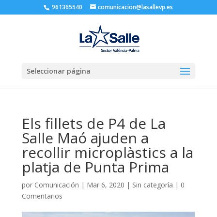
961365540
comunicacion@lasallevp.es
Seleccionar página
Els fillets de P4 de La
Salle Maó ajuden a
recollir microplàstics a la
platja de Punta Prima
por
Comunicación
|
Mar 6, 2020
|
Sin categoría
|
0
Comentarios