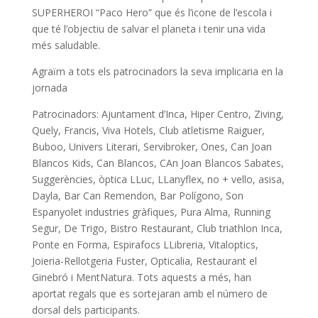
SUPERHEROI “Paco Hero” que és l’icone de l’escola i
que té l’objectiu de salvar el planeta i tenir una vida
més saludable.
Agraïm a tots els patrocinadors la seva implicaria en la
jornada
Patrocinadors: Ajuntament d’Inca, Hiper Centro, Ziving,
Quely, Francis, Viva Hotels, Club atletisme Raiguer,
Buboo, Univers Literari, Servibroker, Ones, Can Joan
Blancos Kids, Can Blancos, CAn Joan Blancos Sabates,
Suggerències, òptica LLuc, LLanyflex, no + vello, asisa,
Dayla, Bar Can Remendon, Bar Polígono, Son
Espanyolet industries gràfiques, Pura Alma, Running
Segur, De Trigo, Bistro Restaurant, Club triathlon Inca,
Ponte en Forma, Espirafocs LLibreria, Vitaloptics,
Joieria-Rellotgeria Fuster, Opticalia, Restaurant el
Ginebró i MentNatura. Tots aquests a més, han
aportat regals que es sortejaran amb el número de
dorsal dels participants.