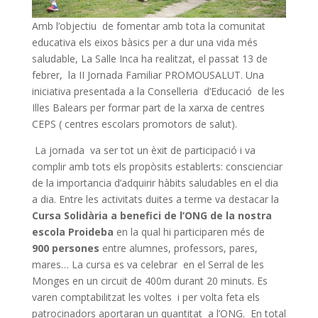
Amb l’objectiu de fomentar amb tota la comunitat
educativa els eixos bàsics per a dur una vida més
saludable, La Salle Inca ha realitzat, el passat 13 de
febrer, la II Jornada Familiar PROMOUSALUT. Una
iniciativa presentada a la Conselleria d’Educació de les
Illes Balears per formar part de la xarxa de centres
CEPS ( centres escolars promotors de salut).
La jornada va ser tot un èxit de participació i va
complir amb tots els propòsits establerts: conscienciar
de la importancia d’adquirir hàbits saludables en el dia
a dia. Entre les activitats duites a terme va destacar la
Cursa Solidària a benefici de l’ONG de la nostra
escola Proideba
en la qual hi participaren més de
900 persones
entre alumnes, professors, pares,
mares… La cursa es va celebrar en el Serral de les
Monges en un circuit de 400m durant 20 minuts. Es
varen comptabilitzat les voltes i per volta feta els
patrocinadors aportaran un quantitat a l’ONG. En total