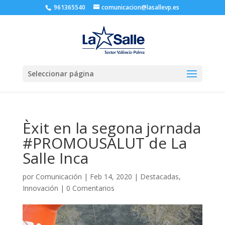
961365540
comunicacion@lasallevp.es
Seleccionar página
Èxit en la segona jornada
#PROMOUSALUT de La
Salle Inca
por
Comunicación
|
Feb 14, 2020
|
Destacadas
,
Innovación
|
0 Comentarios