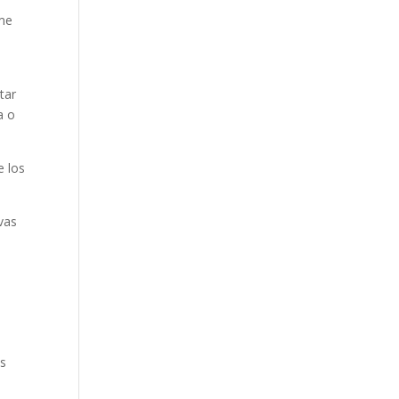
 me
tar
a o
e los
vas
os