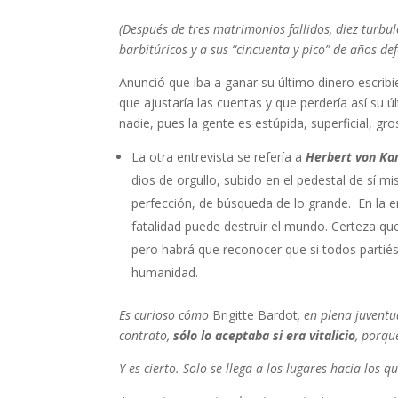
(Después de tres matrimonios fallidos, diez turbu
barbitúricos y a sus “cincuenta y pico” de años d
Anunció que iba a ganar su último dinero escrib
que ajustaría las cuentas y que perdería así s
nadie, pues la gente es estúpida, superficial, gros
La otra entrevista se refería a
Herbert von Ka
dios de orgullo, subido en el pedestal de sí 
perfección, de búsqueda de lo grande. En la 
fatalidad puede destruir el mundo. Certeza que
pero habrá que reconocer que si todos parti
humanidad.
Es curioso cómo
Brigitte Bardot
, en plena juvent
contrato,
sólo lo aceptaba si era vitalicio
, porqu
Y es cierto. Solo se llega a los lugares hacia los 