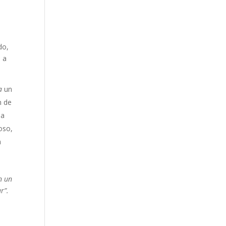
do,
 a
a
un
n de
na
oso,
n
n un
r”.