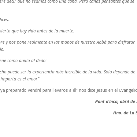
iere decir que no seamos como una caña. Pero cañas pensantes que se
ices.
ierto que hay vida antes de la muerte.
abre y nos pone realmente en las manos de nuestro Abbá para disfrutar
do.
iene como anillo al dedo:
ho puede ser la experiencia más increíble de la vida. Solo depende de
e importa es el amor”
a preparado vendré para llevaros a él” nos dice Jesús en el Evangelio
Pont d’Inca, abril de
Hno. de La 