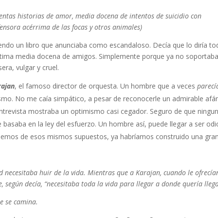
lentas historias de amor, media docena de intentos de suicidio con
efensora acérrima de las focas y otros animales)
iendo un libro que anunciaba como escandaloso. Decía que lo diría to
u última media docena de amigos. Simplemente porque ya no soportaba
era, vulgar y cruel.
rajan
, el famoso director de orquesta. Un hombre que a veces
parecí
mismo. No me caía simpático, a pesar de reconocerle un admirable afá
entrevista mostraba un optimismo casi cegador. Seguro de que ningu
 basaba en la ley del esfuerzo. Un hombre así, puede llegar a ser odi
ésemos de esos mismos supuestos, ya habríamos construido una gra
ud necesitaba huir de la vida. Mientras que a Karajan, cuando le ofrecía
e, según decía, “necesitaba toda la vida para llegar a donde quería llega
que se camina.