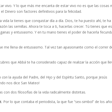
tar vivo. Y lo que más me encanta de estar vivo no es que las cosas
i el Dinero son factores definitivos para la felicidad.
vida la tienes que conquistar día a día. Dios, te ha puesto ahí, te ha
ón las semillas. Ahora te toca a ti, hacerlas crecer. Tú tienes que es
 ganas y entusiasmo. Y en tu mano tienes el poder de hacerla fecund
que me llena de entusiasmo. Tal vez tan apasionante como el correr d
cubres que Abbá te ha considerado capaz de realizar la acción que lle
do
con
la ayuda del Padre, del Hijo y del Espíritu Santo, porque Jesús
undo nos dice San Mateo!
 con dos filosofías de la vida radicalmente distintas.
t.
Por lo que contaba el periodista, la que fue “sex-simbol” de los añ