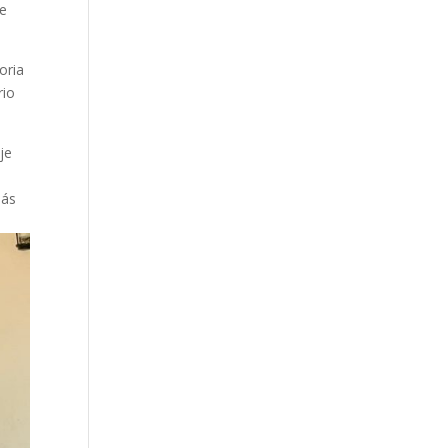
te
oria
rio
je
a
más