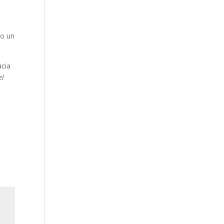
do un
acia
el