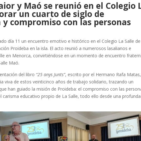
laior y Maó se reunió en el Colegio 
rar un cuarto de siglo de
n y compromiso con las personas
do día 11 un encuentro emotivo e histórico en el Colegio La Salle de
ación Proideba en la isla. El acto reunió a numerosos lasalianos e
Salle en Menorca, convirtiéndose en un momento de encuentro frater
Salle Maó.
entación del libro
“25 anys Junts”
, escrito por el Hermano Rafa Matas
ia viva de estos veinticinco años de trabajo solidario, trazando un
es que han guiado la misión de Proideba: el compromiso con las person
el carisma educativo propio de La Salle, todo ello desde una profunda