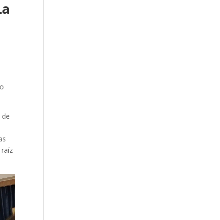
La
no
, de
as
 raíz