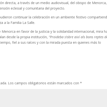
ón directa, a través de un medio audiovisual, del obispo de Menorca,
ensión eclesial y comunitaria del proyecto.
os pudieron continuar la celebración en un ambiente festivo compartien
za a la Familia La Salle.
enorca en favor de la justicia y la solidaridad internacional, mira h
n desde la propia institución,
“Proideba s’obre així als bons reptes d
 tiempo, fiel a sus raíces y con la mirada puesta en quienes más lo
cada.
Los campos obligatorios están marcados con
*