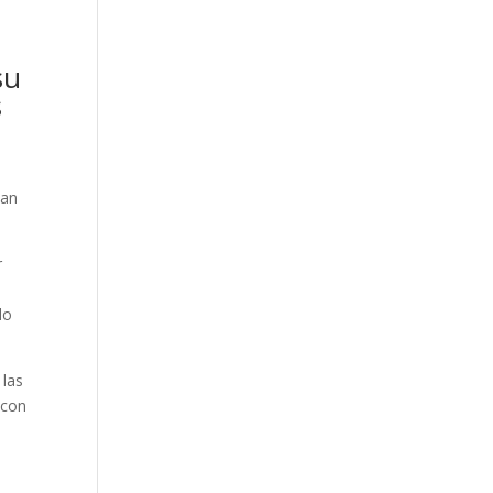
su
s
han
r
do
 las
 con