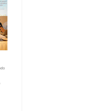
ando
s