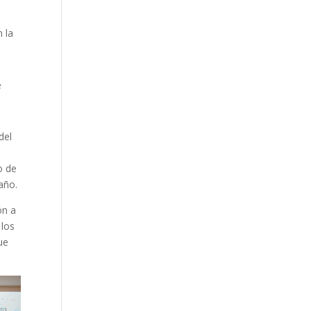
n la
e
del
o de
año.
ón a
 los
ue