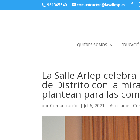
961365540
comunicacion@lasallevp.es
QUIÉNES SOMOS
EDUCACIÓ
La Salle Arlep celebra 
de Distrito con la mir
plantean para las com
por
Comunicación
|
Jul 6, 2021
|
Asociados
,
Co