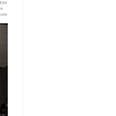
 Este
es
ación