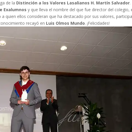
ega de la
Distinción a los Valores Lasalianos H. Martín Salvador
.
de Exalumnos
y que lleva el nombre del que fue director del colegio, 
a quien ellos consideran que ha destacado por sus valores, particip
econocimiento recayó en
Luis Olmos Mundo
. ¡Felicidades!