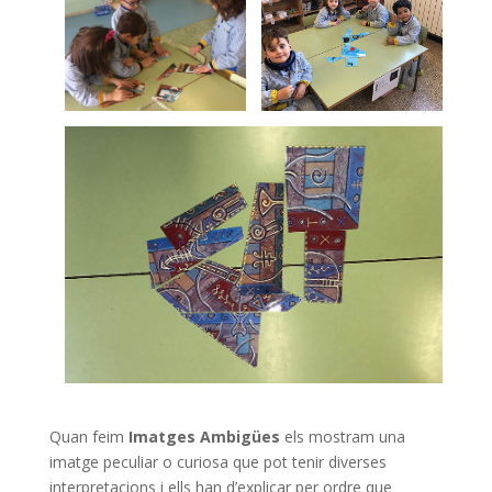
Quan feim
Imatges Ambigües
els mostram una
imatge peculiar o curiosa que pot tenir diverses
interpretacions i ells han d’explicar per ordre que