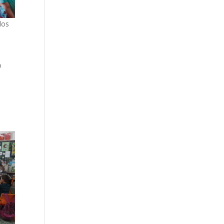
los
o