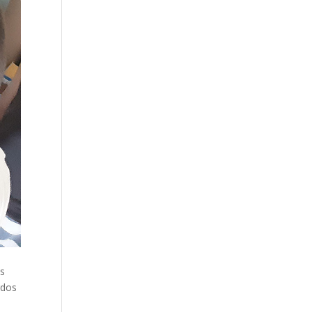
os
rdos