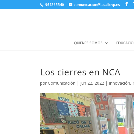
961365540
comunicacion@lasallevp.es
QUIÉNES SOMOS
EDUCACIÓ
Los cierres en NCA
por
Comunicación
|
Jun 22, 2022
|
Innovación
,