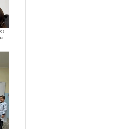
los
 un