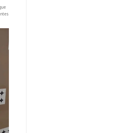
que
antes