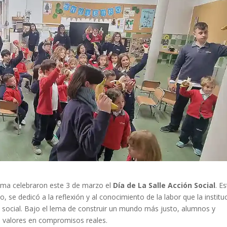
alma celebraron este 3 de marzo el
Día de La Salle Acción Social
. E
o, se dedicó a la reflexión y al conocimiento de la labor que la institu
ión social. Bajo el lema de construir un mundo más justo, alumnos y
s valores en compromisos reales.