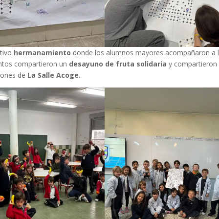
otivo
hermanamiento
donde los alumnos mayores acompañaron a 
Juntos compartieron un
desayuno de fruta solidaria
y compartieron
ciones de
La Salle Acoge.