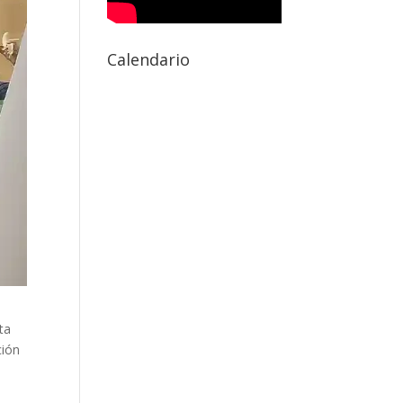
Calendario
sta
ción