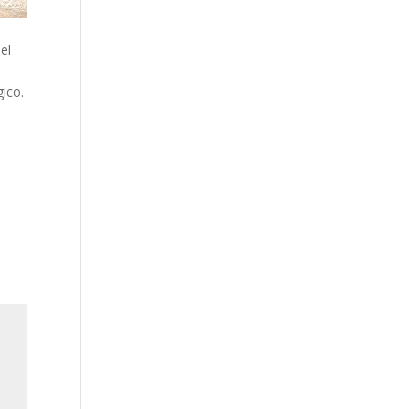
el
s
ico.
a