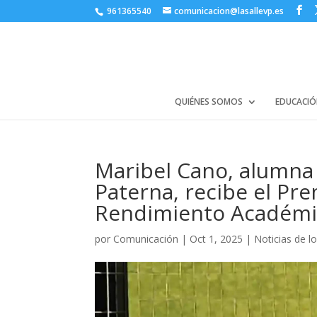
961365540
comunicacion@lasallevp.es
QUIÉNES SOMOS
EDUCACIÓ
Maribel Cano, alumna 
Paterna, recibe el Pre
Rendimiento Académic
por
Comunicación
|
Oct 1, 2025
|
Noticias de l