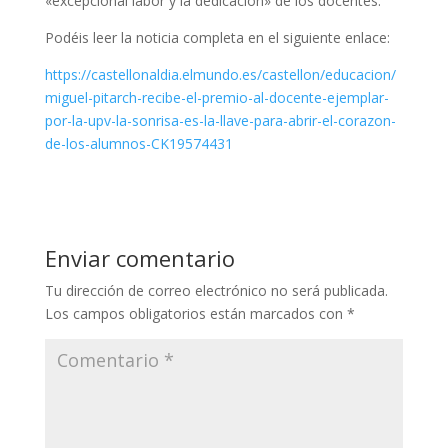
«excepcional labor y la dedicación» de los docentes.
Podéis leer la noticia completa en el siguiente enlace:
https://castellonaldia.elmundo.es/castellon/educacion/
miguel-pitarch-recibe-el-premio-al-docente-ejemplar-
por-la-upv-la-sonrisa-es-la-llave-para-abrir-el-corazon-
de-los-alumnos-CK19574431
Enviar comentario
Tu dirección de correo electrónico no será publicada.
Los campos obligatorios están marcados con
*