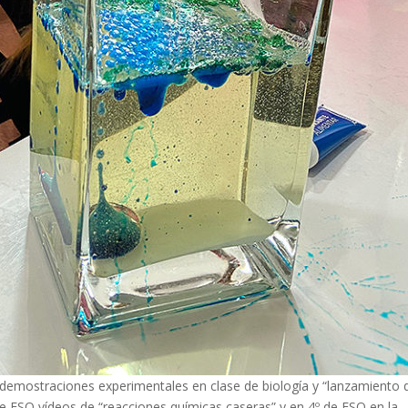
 demostraciones experimentales en clase de biología y “lanzamiento 
 de ESO vídeos de “reacciones químicas caseras” y en 4º de ESO en la