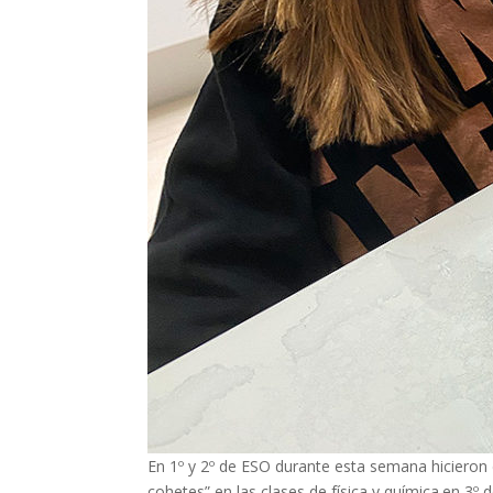
En 1º y 2º de ESO durante esta semana hicieron
cohetes” en las clases de física y química.en 3º