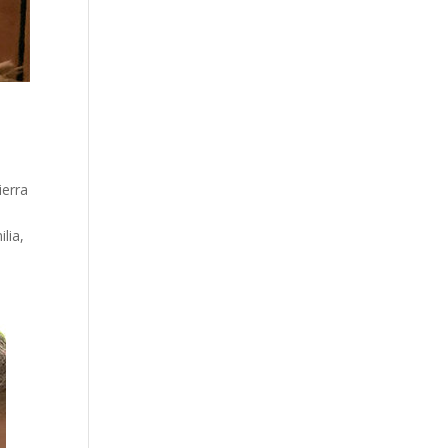
ierra
a
lia,