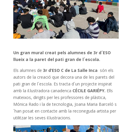
Un gran mural creat pels alumnes de 3r d´ESO
llueix a la paret del pati gran de l´escola.
Els alumnes de
3r d’ESO C de La Salle Inca
són els
autors de la creació que decora una de les parets del
pati gran de l´escola. Es tracta d´un projecte inspirat
amb la il.lustradora canadenca
CÉCILE GARIÉPY.
Ells
mateixos, dirigits per les professores de plàstica,
Mónica Rado i la de tecnologia, Joana Maria Barceló s
´han posat en contacte amb la reconeguda artista per
utilitzar les seves il.lustracions.