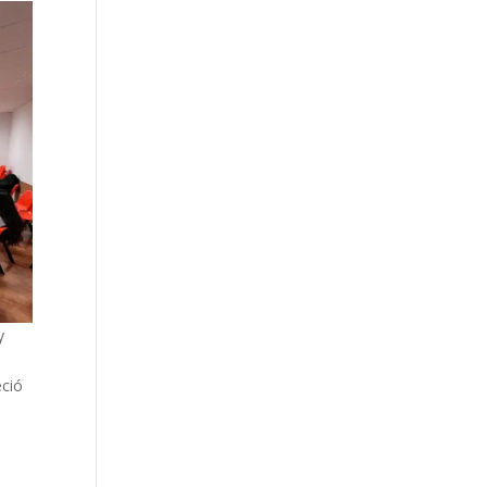
y
eció