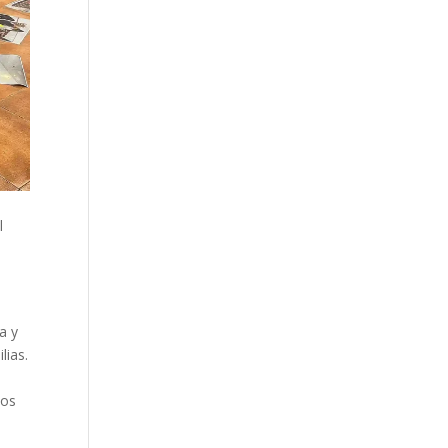
l
a y
lias.
l
los