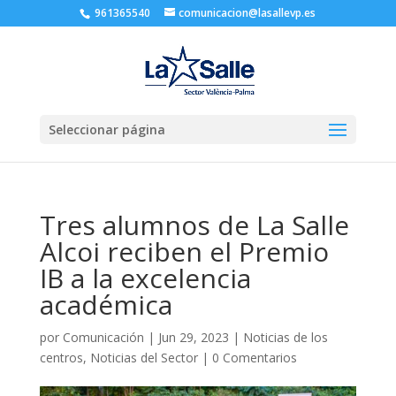
961365540
comunicacion@lasallevp.es
Seleccionar página
Tres alumnos de La Salle
Alcoi reciben el Premio
IB a la excelencia
académica
por
Comunicación
|
Jun 29, 2023
|
Noticias de los
centros
,
Noticias del Sector
|
0 Comentarios