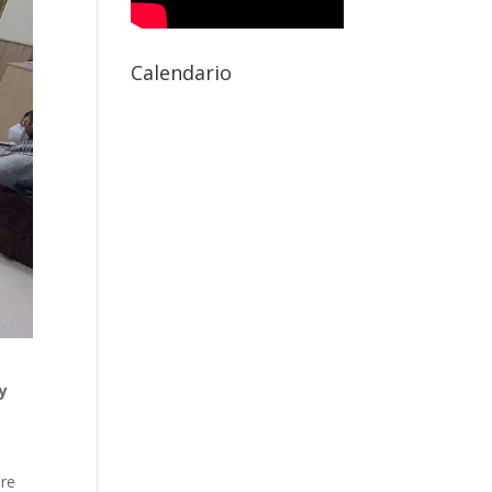
Calendario
y
bre