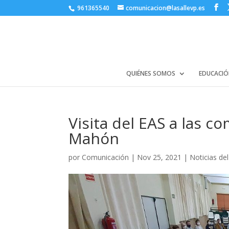
961365540
comunicacion@lasallevp.es
QUIÉNES SOMOS
EDUCACIÓ
Visita del EAS a las c
Mahón
por
Comunicación
|
Nov 25, 2021
|
Noticias de