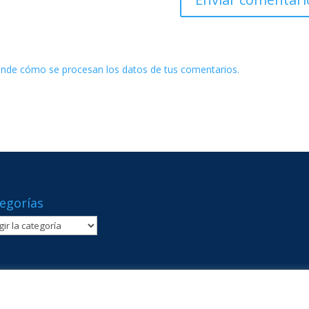
nde cómo se procesan los datos de tus comentarios.
egorías
gorías
cia · Telf: 961365540 · comunicacion@lasallevp.es