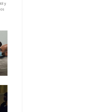
il y
ños