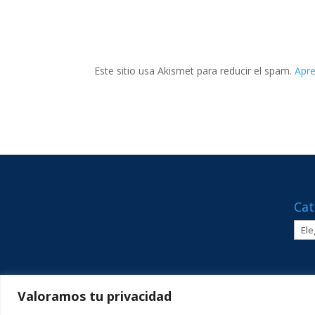
Este sitio usa Akismet para reducir el spam.
Apre
Cat
Cate
Valoramos tu privacidad
C/ Sant Lluís Beltrán, 8 · 46980 · Paterna, Valèn