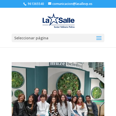
961365540
comunicacion@lasallevp.es
Seleccionar página