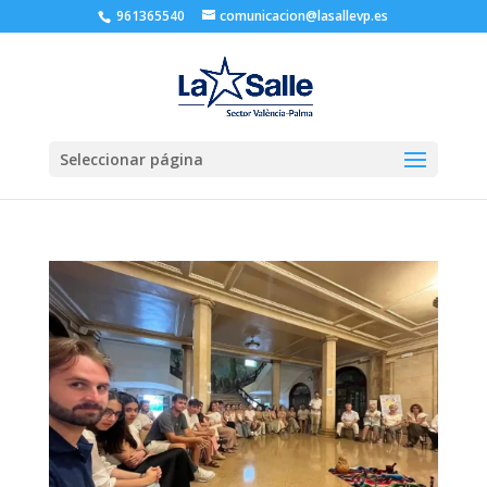
961365540
comunicacion@lasallevp.es
Seleccionar página