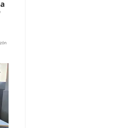
na
e
azón