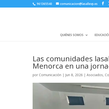
961365540
comunicacion@lasallevp.es
QUIÉNES SOMOS
EDUCACIÓ
Las comunidades lasal
Menorca en una jornad
por
Comunicación
|
Jun 8, 2026
|
Asociados
,
Co