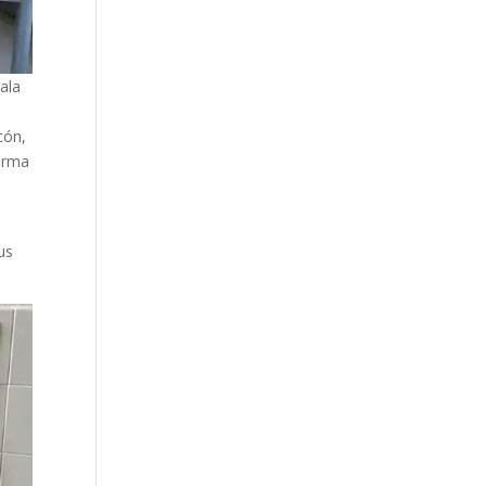
ala
cón,
forma
us