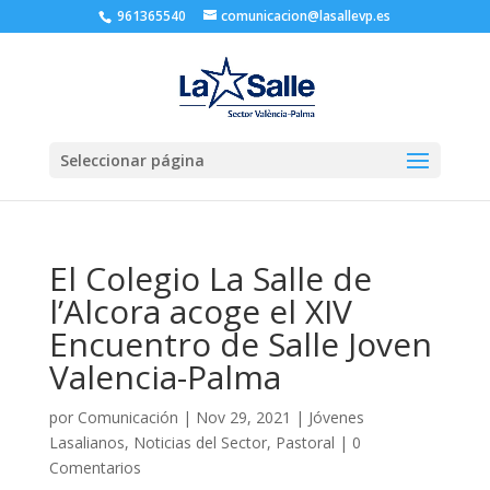
961365540
comunicacion@lasallevp.es
Seleccionar página
El Colegio La Salle de
l’Alcora acoge el XIV
Encuentro de Salle Joven
Valencia-Palma
por
Comunicación
|
Nov 29, 2021
|
Jóvenes
Lasalianos
,
Noticias del Sector
,
Pastoral
|
0
Comentarios