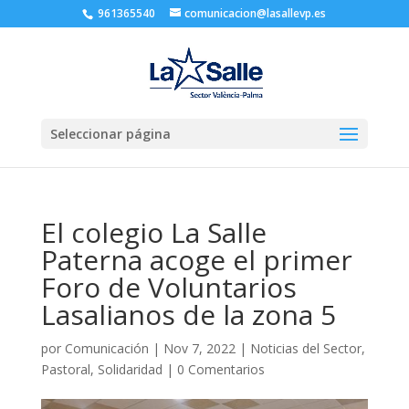
961365540
comunicacion@lasallevp.es
Seleccionar página
El colegio La Salle
Paterna acoge el primer
Foro de Voluntarios
Lasalianos de la zona 5
por
Comunicación
|
Nov 7, 2022
|
Noticias del Sector
,
Pastoral
,
Solidaridad
|
0 Comentarios