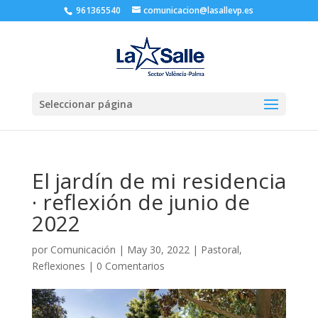
961365540
comunicacion@lasallevp.es
Seleccionar página
El jardín de mi residencia
· reflexión de junio de
2022
por
Comunicación
|
May 30, 2022
|
Pastoral
,
Reflexiones
|
0 Comentarios