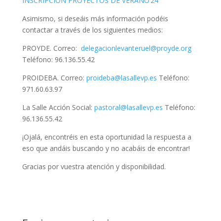
INSCRIPCIÓN PROYECTOS DE VERANO’24
Asimismo, si deseáis más información podéis
contactar a través de los siguientes medios:
PROYDE. Correo:
delegacionlevanteruel@proyde.org
Teléfono: 96.136.55.42
PROIDEBA. Correo:
proideba@lasallevp.es
Teléfono:
971.60.63.97
La Salle Acción Social:
pastoral@lasallevp.es
Teléfono:
96.136.55.42
¡Ojalá, encontréis en esta oportunidad la respuesta a
eso que andáis buscando y no acabáis de encontrar!
Gracias por vuestra atención y disponibilidad.